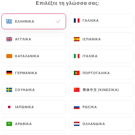
Επιλέξτε τη γλώσσα σας:
Επιλέξτε τη γλώσσα σας:
EL
ΜΕΝΟΎ
ΓΑΛΛΙΚΆ
ΓΑΛΛΙΚΆ
ΕΛΛΗΝΙΚΆ
ΕΛΛΗΝΙΚΆ
ΑΓΓΛΙΚΆ
ΑΓΓΛΙΚΆ
ΙΣΠΑΝΙΚΆ
ΙΣΠΑΝΙΚΆ
/
ΑΡΧΙΚΉ
ΕΠΑΦΉ
ΚΑΤΑΛΑΝΙΚΆ
ΚΑΤΑΛΑΝΙΚΆ
ΙΤΑΛΙΚΆ
ΙΤΑΛΙΚΆ
Επαφή
ΓΕΡΜΑΝΙΚΆ
ΓΕΡΜΑΝΙΚΆ
ΠΟΡΤΟΓΑΛΙΚΆ
ΠΟΡΤΟΓΑΛΙΚΆ
简体中文 (ΚΙΝΈΖΙΚΑ)
简体中文 (ΚΙΝΈΖΙΚΑ)
ΣΟΥΗΔΙΚΆ
ΣΟΥΗΔΙΚΆ
ΙΑΠΩΝΙΚΆ
ΙΑΠΩΝΙΚΆ
ΡΩΣΙΚΆ
ΡΩΣΙΚΆ
Rasna Restaurant
ΑΡΑΒΙΚΆ
ΑΡΑΒΙΚΆ
ΟΛΛΑΝΔΙΚΆ
ΟΛΛΑΝΔΙΚΆ