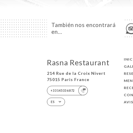
También nos encontrará
en…
INI
Rasna Restaurant
GAL
214 Rue de la Croix Nivert
RES
75015 Paris France
MEN
REC
+33145336872
CO
AVI
ES