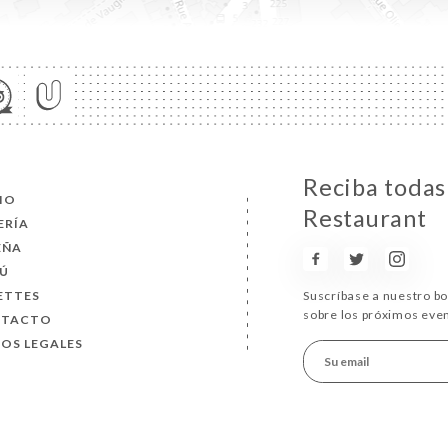
Reciba todas 
CIO
Restaurant
ERÍA
EÑA
Ú
ETTES
Suscríbase a nuestro b
sobre los próximos eve
NTACTO
SOS LEGALES