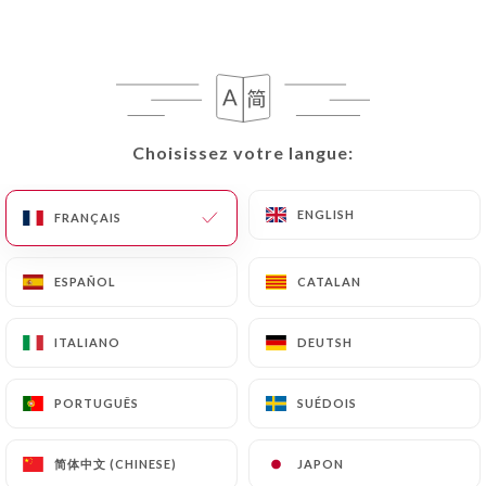
Choisissez votre langue:
Choisissez votre langue:
Rasna Restaurant
ENGLISH
ENGLISH
FRANÇAIS
FRANÇAIS
160 AVIS
RESTAURANT INDIEN
ESPAÑOL
ESPAÑOL
CATALAN
CATALAN
214 Rue De La Croix Nivert
75015 Paris France
ITALIANO
ITALIANO
DEUTSH
DEUTSH
PORTUGUÊS
PORTUGUÊS
SUÉDOIS
SUÉDOIS
简体中文 (CHINESE)
简体中文 (CHINESE)
JAPON
JAPON
Qui sommes nous?