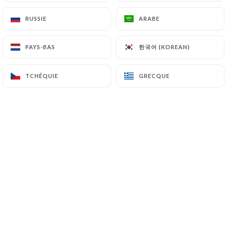
RUSSIE
RUSSIE
ARABE
ARABE
Bienvenue au Rasna Restaurant, fondé
한국어 (KOREAN)
한국어 (KOREAN)
PAYS-BAS
PAYS-BAS
par le
chef Eqbal Hossain
, fort de plus
de 20 ans d'expérience dans les
TCHÉQUIE
TCHÉQUIE
GRECQUE
GRECQUE
restaurants indiens
réputés de
Londres et de Paris. Installé dans le
15ème arrondissement de Paris
, ce
restaurant vous propose une cuisine
indienne moderne et raffinée, où le
chef revisite avec talent les
"street
foods"
,
les plats indiens
et ceux d'Asie
du Sud pour offrir une expérience
culinaire unique.