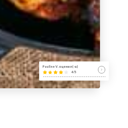
Pauline V. оценил(-а)
4/5