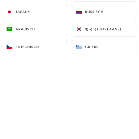
JAPANS
JAPANS
RUSSISCH
RUSSISCH
Bienvenue au Rasna Restaurant, fondé
한국어 (KOREAANS)
한국어 (KOREAANS)
ARABISCH
ARABISCH
par le
chef Eqbal Hossain
, fort de plus
de 20 ans d'expérience dans les
TSJECHISCH
TSJECHISCH
GRIEKS
GRIEKS
restaurants indiens
réputés de
Londres et de Paris. Installé dans le
15ème arrondissement de Paris
, ce
restaurant vous propose une cuisine
indienne moderne et raffinée, où le
chef revisite avec talent les
"street
foods"
,
les plats indiens
et ceux d'Asie
du Sud pour offrir une expérience
culinaire unique.