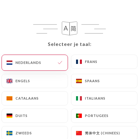
Selecteer je taal:
Selecteer je taal:
Rasna Restaurant
FRANS
FRANS
NEDERLANDS
NEDERLANDS
160 REVIEW
RESTAURANT INDIEN
ENGELS
ENGELS
SPAANS
SPAANS
214 Rue De La Croix Nivert
75015 Paris France
CATALAANS
CATALAANS
ITALIAANS
ITALIAANS
DUITS
DUITS
PORTUGEES
PORTUGEES
简体中文 (CHINEES)
简体中文 (CHINEES)
ZWEEDS
ZWEEDS
Wie zijn wij?