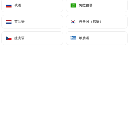
俄语
俄语
阿拉伯语
阿拉伯语
荷兰语
荷兰语
한국어（韩语）
한국어（韩语）
Bienvenue au Rasna Restaurant, fondé
par le
chef Eqbal Hossain
, fort de plus
捷克语
捷克语
希腊语
希腊语
de 20 ans d'expérience dans les
restaurants indiens
réputés de
Londres et de Paris. Installé dans le
15ème arrondissement de Paris
, ce
restaurant vous propose une cuisine
indienne moderne et raffinée, où le
chef revisite avec talent les
"street
foods"
,
les plats indiens
et ceux d'Asie
du Sud pour offrir une expérience
culinaire unique.