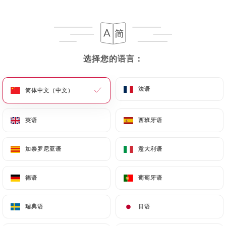
选择您的语言：
选择您的语言：
Rasna Restaurant
法语
法语
简体中文（中文）
简体中文（中文）
160 评论
英语
英语
西班牙语
西班牙语
RESTAURANT INDIEN
214 Rue De La Croix Nivert
加泰罗尼亚语
加泰罗尼亚语
意大利语
意大利语
75015 Paris France
德语
德语
葡萄牙语
葡萄牙语
瑞典语
瑞典语
日语
日语
餐厅简介