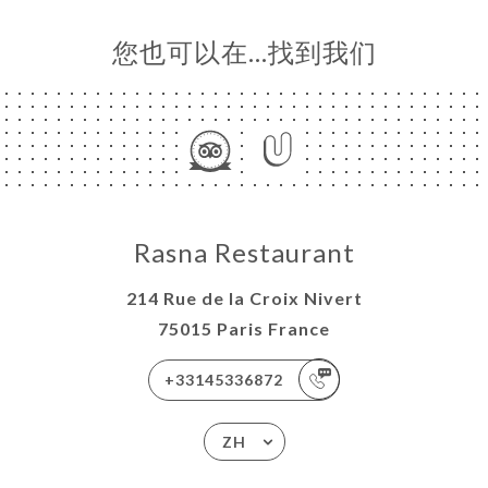
您也可以在…找到我们
Rasna Restaurant
214 Rue de la Croix Nivert
75015 Paris France
+33145336872
ZH