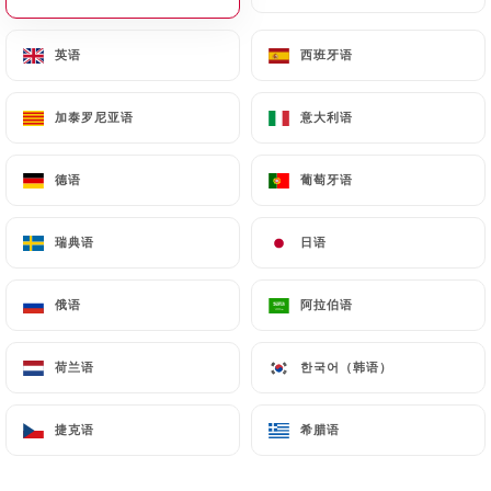
菜单
ZH
英语
英语
西班牙语
西班牙语
加泰罗尼亚语
加泰罗尼亚语
意大利语
意大利语
德语
德语
葡萄牙语
葡萄牙语
/
主页
RECETTES
Recettes
瑞典语
瑞典语
日语
日语
俄语
俄语
阿拉伯语
阿拉伯语
荷兰语
荷兰语
한국어（韩语）
한국어（韩语）
捷克语
捷克语
希腊语
希腊语