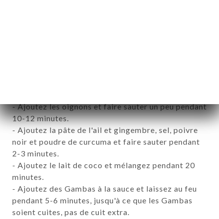
• 100gr oignons coupés en Julienne
单
• 100ml de l'eau de tamarin
库
价
PRÉPARATION
:
- Dans une casserole chauffée médium, ajoutez
单
50ml d’huile, laisser tiède pour quelques secondes,
TTES
après ajoutez les graines de moutarde et les
系人
feuilles de curry.
- Ajoutez les oignons et faire sauter un peu pendant
10-12 minutes.
- Ajoutez la pâte de l'ail et gingembre, sel, poivre
noir et poudre de curcuma et faire sauter pendant
2-3 minutes.
- Ajoutez le lait de coco et mélangez pendant 20
minutes.
- Ajoutez des Gambas à la sauce et laissez au feu
pendant 5-6 minutes, jusqu'à ce que les Gambas
soient cuites, pas de cuit extra.