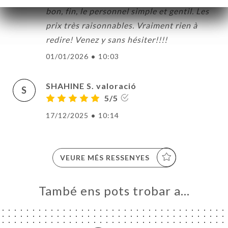
bon, fin, le personnel simple et gentil. Les
prix très raisonnables. Vraiment rien à
redire! Venez y sans hésiter!!!!
01/01/2026
•
10:03
SHAHINE S. valoració
S
5/5
17/12/2025
•
10:14
VEURE MÉS RESSENYES
També ens pots trobar a…