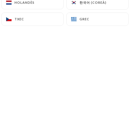
한국어 (COREÀ)
한국어 (COREÀ)
HOLANDÈS
HOLANDÈS
TXEC
TXEC
GREC
GREC
Pauline V. valoració
P
4/5
19/06/2026
•
07:54
Nathalie D. valoració
N
5/5
13/06/2026
•
06:30
Luana C. valoració
L
5/5
24/04/2026
•
12:41
AKBARALY S. valoració
A