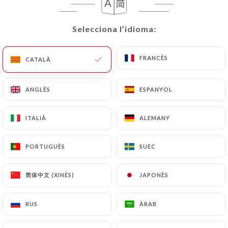
CA
MENÚ
Selecciona l’idioma:
Selecciona l’idioma:
FRANCÈS
FRANCÈS
CATALÀ
CATALÀ
ANGLÈS
ANGLÈS
ESPANYOL
ESPANYOL
/
INICI
RESSENYES
Ressenyes
ITALIÀ
ITALIÀ
ALEMANY
ALEMANY
PORTUGUÈS
PORTUGUÈS
SUEC
SUEC
160 ressenyes a Uniiti
简体中文 (XINÈS)
简体中文 (XINÈS)
JAPONÈS
JAPONÈS
4.5 / 5
RUS
RUS
ÀRAB
ÀRAB
Ressenyes 100 % reals i verificades.