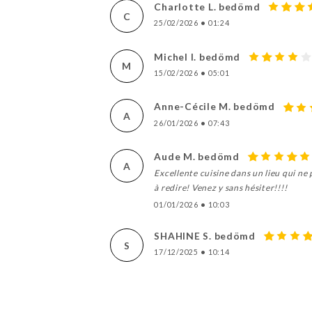
Charlotte L. bedömd
C
25/02/2026
•
01:24
Michel I. bedömd
M
15/02/2026
•
05:01
Anne-Cécile M. bedömd
A
26/01/2026
•
07:43
Aude M. bedömd
A
Excellente cuisine dans un lieu qui ne 
à redire! Venez y sans hésiter!!!!
01/01/2026
•
10:03
SHAHINE S. bedömd
S
17/12/2025
•
10:14