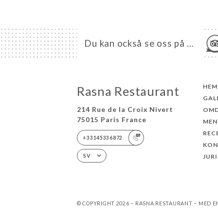
Du kan också se oss på …
HEM
Rasna Restaurant
GAL
214 Rue de la Croix Nivert
OM
75015 Paris France
MEN
REC
+33145336872
KON
JUR
SV
© COPYRIGHT 2026 – RASNA RESTAURANT – MED 