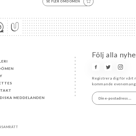
SE FLER OMDÖMEN
Följ alla nyh
LERI
DÖMEN
Y
Registrera dig för vårt
ETTES
kommande evenemang 
TAKT
IDISKA MEDDELANDEN
ENSAMRÄTT