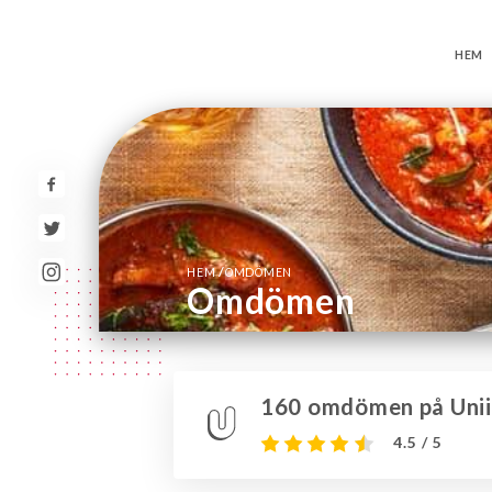
HEM
/
HEM
OMDÖMEN
Omdömen
160 omdömen på Unii
4.5 / 5