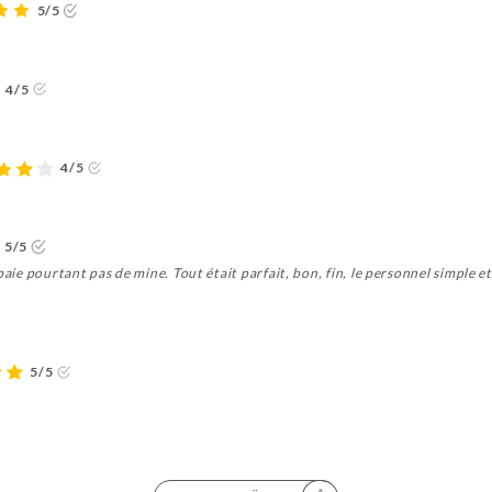
5/5
4/5
4/5
5/5
paie pourtant pas de mine. Tout était parfait, bon, fin, le personnel simple et
5/5