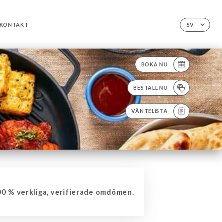
KONTAKT
SV
BOKA NU
BESTÄLL NU
VÄNTELISTA
0 % verkliga, verifierade omdömen.