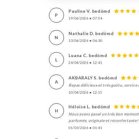
Pauline V. bedömd
P
19/06/2026
•
07:54
Nathalie D. bedömd
N
13/06/2026
•
06:30
Luana C. bedömd
L
24/04/2026
•
12:41
AKBARALY S. bedömd
A
Repas délicieux et très goûtu, service
10/04/2026
•
12:15
Héloïse L. bedömd
H
Nous avons passé un très bon moment au
parfumée, originale et réconfortante! 
01/03/2026
•
01:41