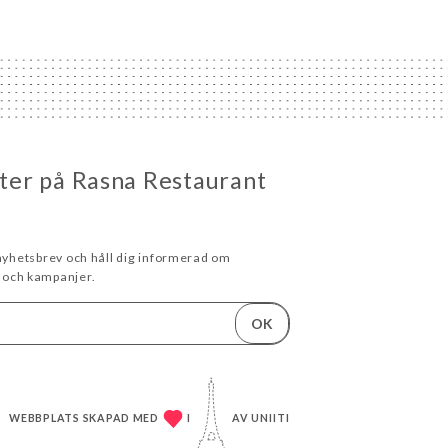
eter på Rasna Restaurant
 nyhetsbrev och håll dig informerad om
och kampanjer.
OK
WEBBPLATS SKAPAD MED
I
AV
UNIITI