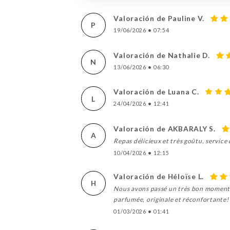
Valoración de Pauline V.
P
19/06/2026
•
07:54
Valoración de Nathalie D.
N
13/06/2026
•
06:30
Valoración de Luana C.
L
24/04/2026
•
12:41
Valoración de AKBARALY S.
A
Repas délicieux et très goûtu, service
10/04/2026
•
12:15
Valoración de Héloïse L.
H
Nous avons passé un très bon moment au
parfumée, originale et réconfortante! 
01/03/2026
•
01:41