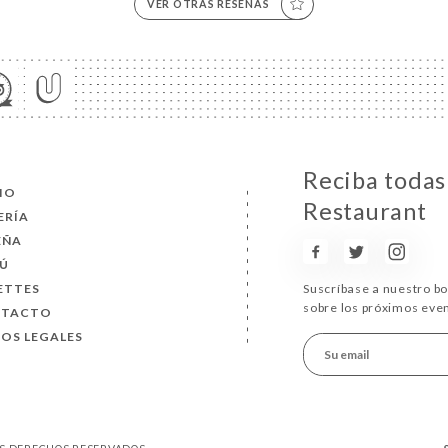
VER OTRAS RESEÑAS
Reciba todas 
CIO
Restaurant
ERÍA
EÑA
Ú
ETTES
Suscríbase a nuestro b
sobre los próximos eve
NTACTO
SOS LEGALES