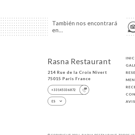
También nos encontrará
en…
INI
Rasna Restaurant
GAL
214 Rue de la Croix Nivert
RES
75015 Paris France
MEN
REC
+33145336872
CO
AVI
ES