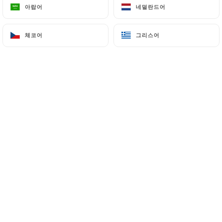
아랍어
아랍어
네덜란드어
네덜란드어
체코어
체코어
그리스어
그리스어
Pauline V. 평가
P
4/5
19/06/2026
•
07:54
Nathalie D. 평가
N
5/5
13/06/2026
•
06:30
Luana C. 평가
L
5/5
24/04/2026
•
12:41
AKBARALY S. 평가
A