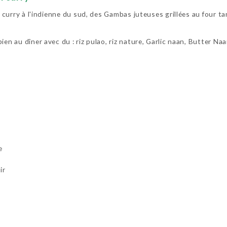
ux curry à l'indienne du sud, des Gambas juteuses grillées au four t
en au dîner avec du : riz pulao, riz nature, Garlic naan, Butter Naa
e
ir