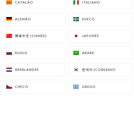
CATALÃO
CATALÃO
ITALIANO
ITALIANO
Pepino, tomate, cebola, chaat masala
4.90€
ALEMÃO
ALEMÃO
SUECO
SUECO
简体中文 (CHINÊS)
简体中文 (CHINÊS)
JAPONÊS
JAPONÊS
SOBREMESAS
RUSSO
RUSSO
ÁRABE
ÁRABE
Gulab Jamun e sorvete de baunilha
한국어 (COREANO)
한국어 (COREANO)
NEERLANDÊS
NEERLANDÊS
Sobremesa quente com sorvete de baunilha
6.90€
CHECO
CHECO
GREGO
GREGO
Kulfi de Manga Premium
Sorvete indiano com manga, pistache e açafrão.
6.50€
Samosa de chocolate