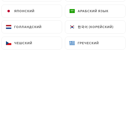
ЯПОНСКИЙ
ЯПОНСКИЙ
АРАБСКИЙ ЯЗЫК
АРАБСКИЙ ЯЗЫК
Bienvenue au Rasna Restaurant, fondé
한국어 (КОРЕЙСКИЙ)
한국어 (КОРЕЙСКИЙ)
ГОЛЛАНДСКИЙ
ГОЛЛАНДСКИЙ
par le
chef Eqbal Hossain
, fort de plus
de 20 ans d'expérience dans les
ЧЕШСКИЙ
ЧЕШСКИЙ
ГРЕЧЕСКИЙ
ГРЕЧЕСКИЙ
restaurants indiens
réputés de
Londres et de Paris. Installé dans le
15ème arrondissement de Paris
, ce
restaurant vous propose une cuisine
indienne moderne et raffinée, où le
chef revisite avec talent les
"street
foods"
,
les plats indiens
et ceux d'Asie
du Sud pour offrir une expérience
culinaire unique.