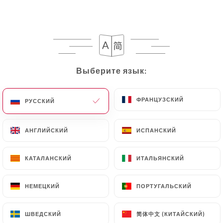
Выберите язык:
Выберите язык:
Rasna Restaurant
ФРАНЦУЗСКИЙ
ФРАНЦУЗСКИЙ
РУССКИЙ
РУССКИЙ
160 МНЕНИЙ
RESTAURANT INDIEN
АНГЛИЙСКИЙ
АНГЛИЙСКИЙ
ИСПАНСКИЙ
ИСПАНСКИЙ
214 Rue De La Croix Nivert
75015 Paris France
КАТАЛАНСКИЙ
КАТАЛАНСКИЙ
ИТАЛЬЯНСКИЙ
ИТАЛЬЯНСКИЙ
НЕМЕЦКИЙ
НЕМЕЦКИЙ
ПОРТУГАЛЬСКИЙ
ПОРТУГАЛЬСКИЙ
简体中文 (КИТАЙСКИЙ)
简体中文 (КИТАЙСКИЙ)
ШВЕДСКИЙ
ШВЕДСКИЙ
Кто мы?